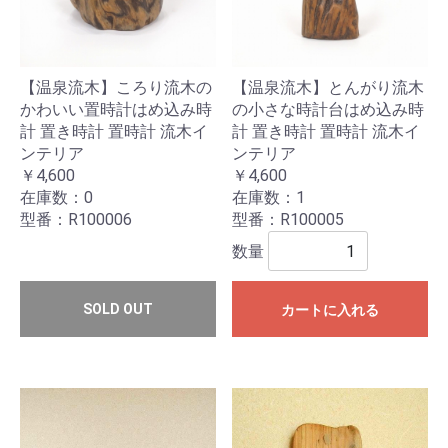
【温泉流木】ころり流木の
【温泉流木】とんがり流木
かわいい置時計はめ込み時
の小さな時計台はめ込み時
計 置き時計 置時計 流木イ
計 置き時計 置時計 流木イ
ンテリア
ンテリア
￥4,600
￥4,600
在庫数：0
在庫数：1
型番：R100006
型番：R100005
数量
SOLD OUT
カートに入れる