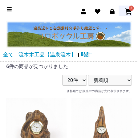
0
全て
|
流木木工品【温泉流木】
|
時計
6件
の商品が見つかりました
価格順では 販売中の商品が先に表示されます。