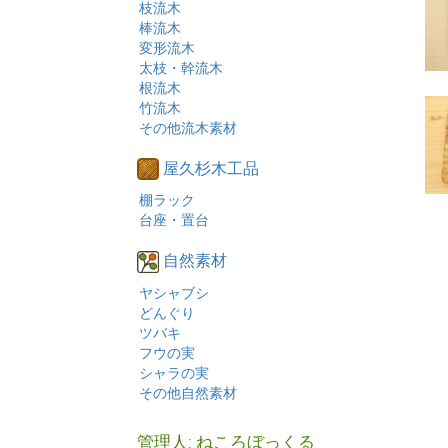
枝流木
棒流木
変形流木
太枝・幹流木
根流木
竹流木
その他流木素材
屋久杉木工品
棚ラック
台座・置台
自然素材
ヤシャブシ
どんぐり
ツバキ
フウの実
シャラの実
その他自然素材
管理人: ねころぼっくる