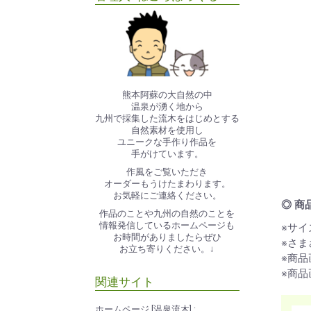
熊本阿蘇の大自然の中
温泉が湧く地から
九州で採集した流木をはじめとする
自然素材を使用し
ユニークな手作り作品を
手がけています。
作風をご覧いただき
オーダーもうけたまわります。
お気軽にご連絡ください。
◎ 商
作品のことや九州の自然のことを
情報発信しているホームページも
※サ
お時間がありましたらぜひ
※さ
お立ち寄りください。↓
※商
※商
関連サイト
ホームページ [温泉流木] :