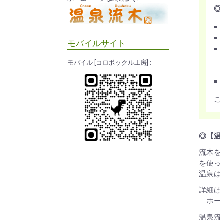
モバイルサイト
モバイル [コロボックル工房] :
ご
◎【温
流木
を使
温泉
詳細
ホー
温泉