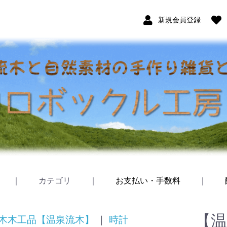
新規会員登録
｜
カテゴリ
｜
お支払い・手数料
｜
【
木木工品【温泉流木】
｜
時計