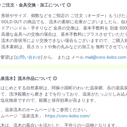
◎ ご注文・金具交換・加工について ◎
形状やサイズ、個数などをご指定の ご注文（オーダー）もうけた
SOLD OUT の商品でも、流木の素材に在庫がございましたら、
ドアハンドル・手すりなど 金具の交換は、基本手数料を 別途 50
高価な金具への交換の場合は、基本手数料にプラスさせていただ
流木の形状等により交換できない場合もございますので、ご購入前
流木素材は、長さカットや角の丸みなどの加工を 無料でさせてい
要望は [
お問い合わせ
] から、 または メール
mail@coro-kobo.com
泉流木】流木作品について ◎
をはじめとする自然素材は、阿蘇小国町のわいた温泉郷、岳の湯温泉
って、洗浄殺菌から磨き までを行っており、温泉がたっぷりしみ込
は塩化物泉ですので、殺菌と保存効果が高まります。
は、温泉流木のホームページをご参照ください。
ムページ「温泉流木」:
https://coro-kobo.com/
流木は、流木の風合いを活かした、手作りの一品物となります。