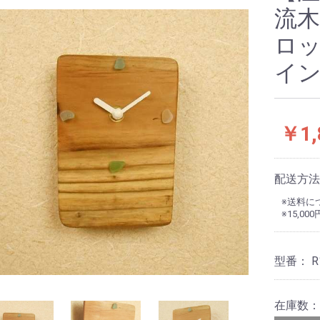
流
ロッ
イ
￥1,
配送方
※送料につ
※15,
型番：
R
在庫数：