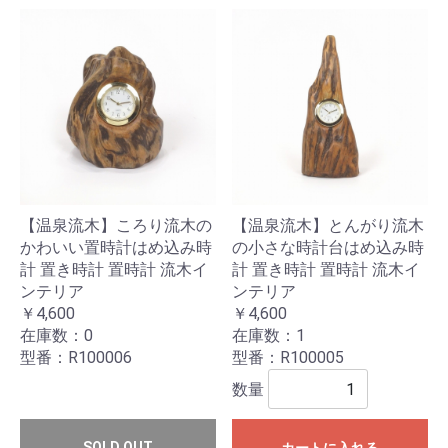
【温泉流木】ころり流木の
【温泉流木】とんがり流木
かわいい置時計はめ込み時
の小さな時計台はめ込み時
計 置き時計 置時計 流木イ
計 置き時計 置時計 流木イ
ンテリア
ンテリア
￥4,600
￥4,600
在庫数：0
在庫数：1
型番：R100006
型番：R100005
数量
SOLD OUT