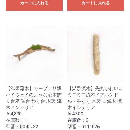
カートに入れる
カートに入れる
【温泉流木】カーブ上り坂
【温泉流木】先丸かわいい
ハイウェイのような流木飾
ミニミニ流木ドアハンド
り台座 置台 飾り台 木製 流
ル・手すり 木製 自然木 流
木インテリア
木インテリア
￥4,800
￥4,300
在庫数：1
在庫数：0
型番：R040232
型番：R111026