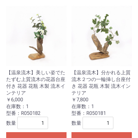
【温泉流木】美しい姿でた
【温泉流木】分かれる上質
たずむ上質流木の花器台座
流木２つの一輪挿し台座付
付き 花器 花瓶 木製 流木イ
き 花器 花瓶 木製 流木イン
ンテリア
テリア
￥6,000
￥7,800
在庫数：1
在庫数：1
型番：R050182
型番：R050181
数量
数量