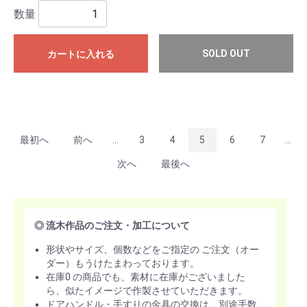
数量
SOLD OUT
カートに入れる
最初へ
前へ
...
3
4
5
6
7
...
次へ
最後へ
◎ 流木作品のご注文・加工について
形状やサイズ、個数などをご指定の ご注文（オー
ダー）もうけたまわっております。
在庫0 の商品でも、素材に在庫がございました
ら、似たイメージで作製させていただきます。
ドアハンドル・手すりの金具の交換は、別途手数