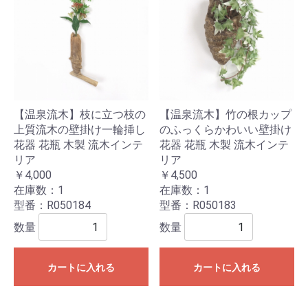
【温泉流木】枝に立つ枝の
【温泉流木】竹の根カップ
上質流木の壁掛け一輪挿し
のふっくらかわいい壁掛け
花器 花瓶 木製 流木インテ
花器 花瓶 木製 流木インテ
リア
リア
￥4,000
￥4,500
在庫数：1
在庫数：1
型番：R050184
型番：R050183
数量
数量
カートに入れる
カートに入れる