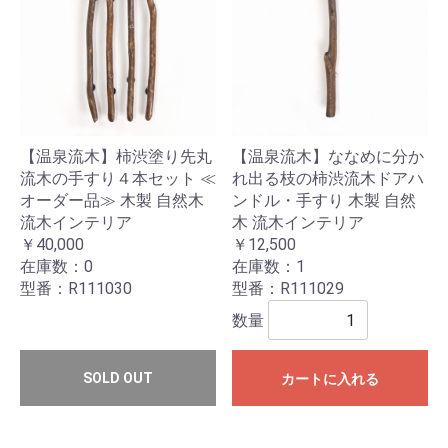
【温泉流木】柿渋塗り先丸
【温泉流木】ななめに分か
流木の手すり４本セット ≪
れ出る枝の柿渋流木ドアハ
オーダー品≫ 木製 自然木
ンドル・手すり 木製 自然
流木インテリア
木 流木インテリア
￥40,000
￥12,500
在庫数：0
在庫数：1
型番：R111030
型番：R111029
数量
SOLD OUT
カートに入れる